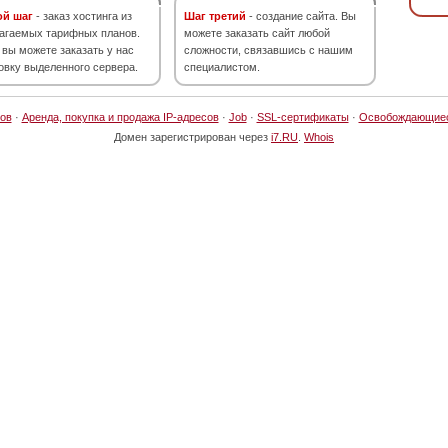
ой шаг
- заказ хостинга из
Шаг третий
- создание сайта. Вы
агаемых тарифных планов.
можете заказать сайт любой
 вы можете заказать у нас
сложности, связавшись с нашим
овку выделенного сервера.
специалистом.
ов
·
Аренда, покупка и продажа IP-адресов
·
Job
·
SSL-сертификаты
·
Освобождающие
Домен зарегистрирован через
i7.RU
.
Whois