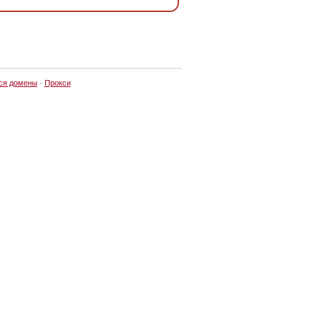
ся домены
·
Прокси