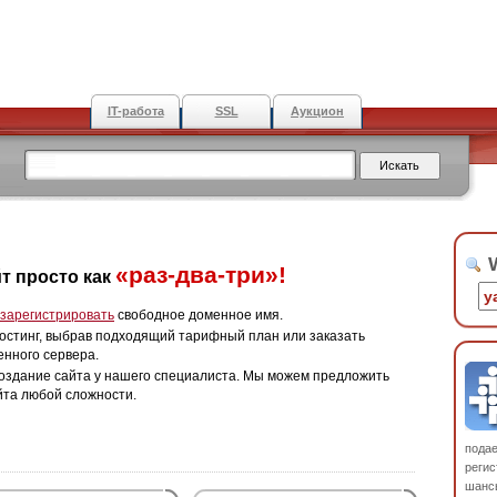
IT-работа
SSL
Аукцион
W
«раз-два-три»!
т просто как
зарегистрировать
свободное доменное имя.
остинг, выбрав подходящий тарифный план или заказать
енного сервера.
оздание сайта у нашего специалиста. Мы можем предложить
йта любой сложности.
пода
регис
шанс