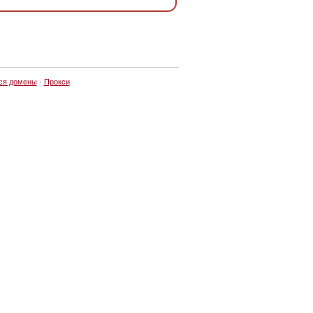
ся домены
·
Прокси