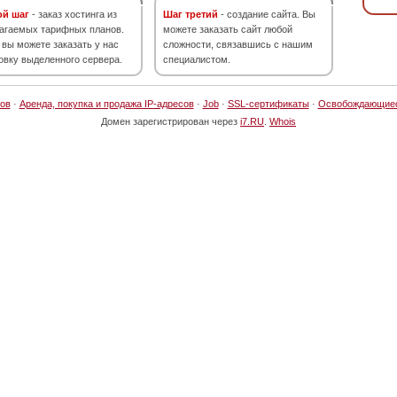
ой шаг
- заказ хостинга из
Шаг третий
- создание сайта. Вы
агаемых тарифных планов.
можете заказать сайт любой
 вы можете заказать у нас
сложности, связавшись с нашим
овку выделенного сервера.
специалистом.
ов
·
Аренда, покупка и продажа IP-адресов
·
Job
·
SSL-сертификаты
·
Освобождающие
Домен зарегистрирован через
i7.RU
.
Whois